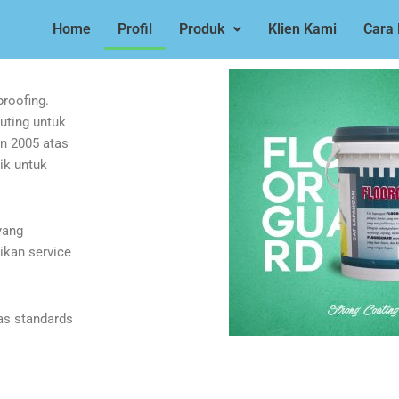
Home
Profil
Produk
Klien Kami
Cara 
roofing.
outing untuk
un 2005 atas
ik untuk
yang
kan service
as standards